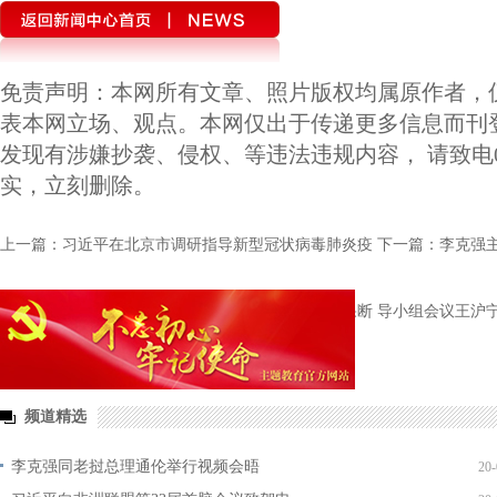
上一篇：习近平在北京市调研指导新型冠状病毒肺炎疫
下一篇：李克强
情防控工作时强调以更坚定的信心更顽强的意志更果断
导小组会议王沪
的措施坚决打赢疫情防控的人民战争
频道精选
李克强同老挝总理通伦举行视频会晤
20-
习近平向非洲联盟第33届首脑会议致贺电
20-
百日安澜 长治可期——香港国安法实施百日“护航”作用明
20-
显
“十一”黄金周临近 铁路公安机关严打涉票违法活动
20-
《求是》杂志发表习近平总书记重要文章《在湖北省考察
20-
新冠肺炎疫情防控工作时的讲话》
关于我们
|