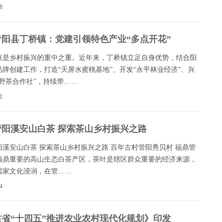
8
青阳县丁桥镇：党建引领特色产业“多点开花”
兴是乡村振兴的重中之重。近年来，丁桥镇立足自身优势，结合阳
品牌创建工作，打造“天屏水蜜桃基地”、开发“永平林业经济”、兴
茶合作社”，持续带... ...
1
管阳溪安山白茶 探索茶山乡村振兴之路
阳溪安山白茶 探索茶山乡村振兴之路 百年古村管阳秀贝村 福鼎管
福鼎重要的高山生态白茶产区，茶叶是辖区群众重要的经济来源，
家文化浸润，在管... ...
4
肃省“十四五”推进农业农村现代化规划》印发