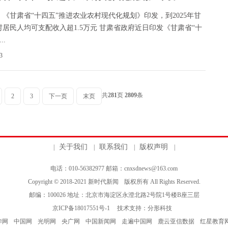
《甘肃省“十四五”推进农业农村现代化规划》印发，到2025年甘
村居民人均可支配收入超1.5万元 甘肃省政府近日印发《甘肃省“十
..
3
共
281
页
2809
条
2
3
下一页
末页
关于我们
联系我们
版权声明
|
|
|
|
电话：010-56382977 邮箱：cnxsdnews@163.com
Copyright © 2018-2021
新时代新闻
版权所有 All Rights Reserved.
邮编：100026 地址：北京市海淀区永澄北路2号院1号楼B座三层
京ICP备18017551号-1
技术支持：
分形科技
华网
中国网
光明网
央广网
中国新闻网
走遍中国网
鹿云亚信数据
红星教育