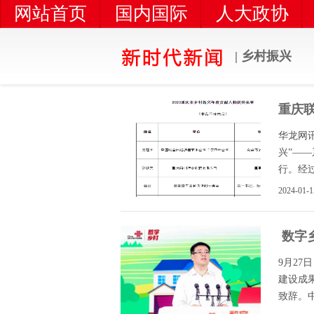
网站首页
国内国际
人大政协
冰雪运动
乡村振兴
| 乡村振兴
重庆
华龙网讯
兴”—
行。经过专
2024-01-1
​ 数
9月27
建设成
致辞。中