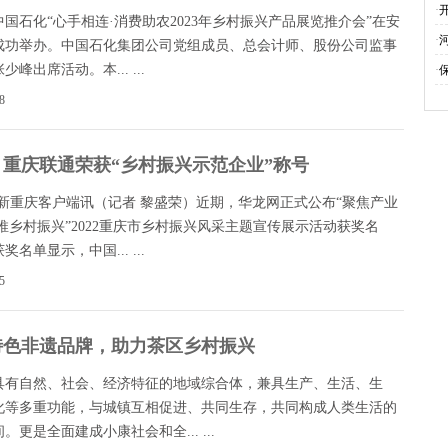
·
国石化“心手相连·消费助农2023年乡村振兴产品展览推介会”在安
·
成功举办。中国石化集团公司党组成员、总会计师、股份公司监事
少峰出席活动。本... ...
·
8
！重庆联通荣获“乡村振兴示范企业”称号
-新重庆客户端讯（记者 黎盛荣）近期，华龙网正式公布“聚焦产业
推乡村振兴”2022重庆市乡村振兴风采主题宣传展示活动获奖名
奖名单显示，中国... ...
5
特色非遗品牌，助力茶区乡村振兴
具有自然、社会、经济特征的地域综合体，兼具生产、生活、生
化等多重功能，与城镇互相促进、共同生存，共同构成人类生活的
。更是全面建成小康社会和全... ...