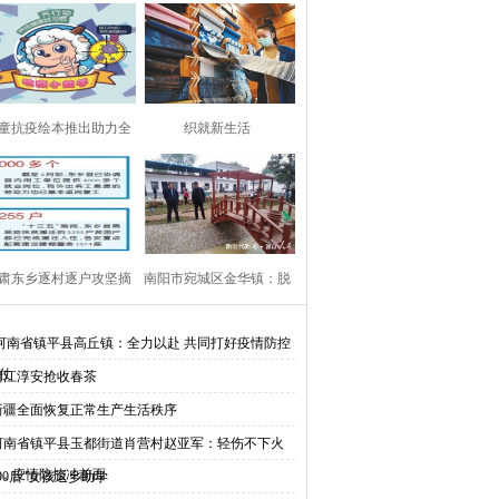
童抗疫绘本推出助力全
织就新生活
球公益传播
肃东乡逐村逐户攻坚摘
南阳市宛城区金华镇：脱
帽
贫攻坚再部署 做好兜
河南省镇平县高丘镇：全力以赴 共同打好疫情防控
仗
浙江淳安抢收春茶
新疆全面恢复正常生产生活秩序
河南省镇平县玉都街道肖营村赵亚军：轻伤不下火
，疫情防控冲前面
“90后”女孩返乡助学