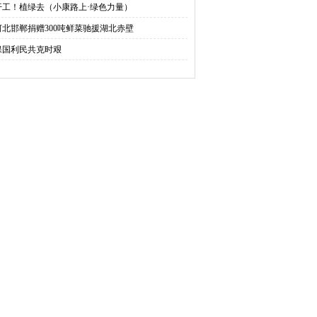
开工！植绿去（小康路上·绿色力量）
河北邯郸捐赠300吨鲜菜驰援湖北赤壁
保国利民共克时艰