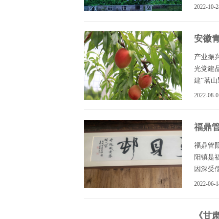
2022-10-2
安徽
产业振
光党建
建“茗山野
2022-08-0
福鼎
福鼎管
阳镇是
因深受儒
2022-06-1
《甘