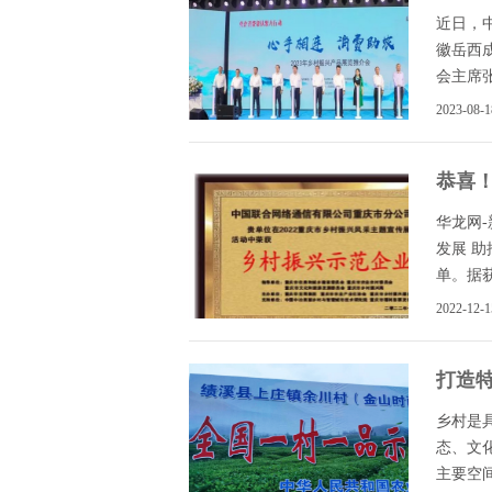
近日，中
徽岳西
会主席张
2023-08-1
恭喜
华龙网
发展 助
单。据获
2022-12-1
打造
乡村是
态、文
主要空间