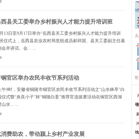
8
岳西县关工委举办乡村振兴人才能力提升培训班
年9月13日至9月17日举办“岳西县关工委乡村振兴人才能力提升培训
儿
开班仪式上，岳西县农业农村局党组成员郝祥国、县关工委副主任葛
并讲话。会... ...
9
市铜官区举办农民丰收节系列活动
甘
日上午9时，安徽省铜陵市铜官区农民丰收节系列活动之“山水林亭"白
·
园仪式暨“炎良小子”杯“铜陵白姜”推荐官选拔赛活动在铜官区西湖
水... ...
硬
·
4
·
·
线
·
化消费助农，带动颍上乡村产业发展