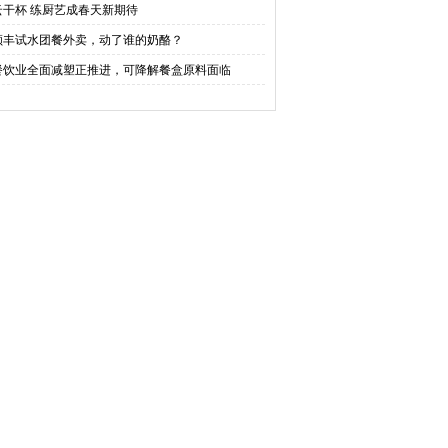
云干杯 练厨艺成春天新期待
顺丰试水团餐外卖，动了谁的奶酪？
餐饮业全面减塑正推进，可降解餐盒原料面临