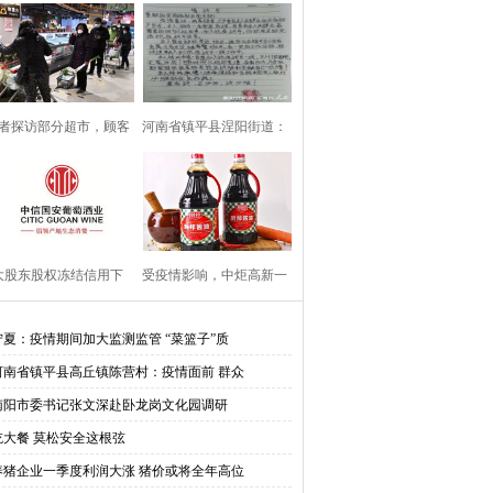
者探访部分超市，顾客
河南省镇平县涅阳街道：
易聚集区域划“一米
危难时刻彰显党员
大股东股权冻结信用下
受疫情影响，中炬高新一
调，扭亏的中葡股份或
季度营收下滑6.3
宁夏：疫情期间加大监测监管 “菜篮子”质
河南省镇平县高丘镇陈营村：疫情面前 群众
南阳市委书记张文深赴卧龙岗文化园调研
吃大餐 莫松安全这根弦
养猪企业一季度利润大涨 猪价或将全年高位