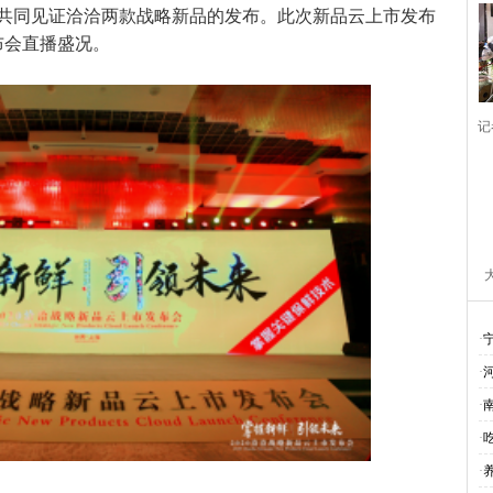
共同见证洽洽两款战略新品的发布。此次新品云上市发布
布会直播盛况。
记
·
·
·
·
·