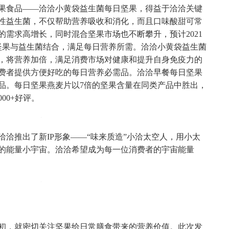
果食品——洽洽小黄袋益生菌每日坚果，得益于洽洽关键
活性益生菌，不仅帮助营养吸收和消化，而且口味酸甜可常
需求高增长，同时混合坚果市场也不断攀升，预计2021
将坚果与益生菌结合，满足每日营养所需。洽洽小黄袋益生菌
，将营养加倍，满足消费市场对健康和提升自身免疫力的
费者提供方便好吃的每日营养必需品。洽洽早餐每日坚果
品。每日坚果燕麦片以7倍的坚果含量在同类产品中胜出，
00+好评。
洽推出了新IP形象——“味来质造”小洽太空人，用小太
的能量小宇宙。洽洽希望成为每一位消费者的宇宙能量
。
初，就密切关注坚果给日常膳食带来的营养价值。此次发