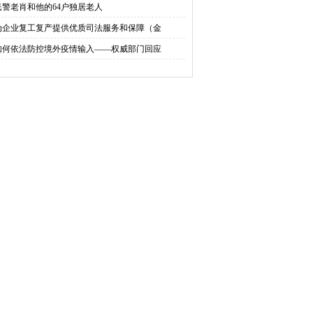
民警老肖和他的64户独居老人
为企业复工复产提供优质司法服务和保障（金
如何依法防控境外疫情输入——权威部门回应