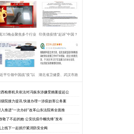
视315晚会聚焦多个行业
印美借疫情“起诉”中国？
多家知名企业问
权威专家回应来了
近平引领中国战“疫”以
湖北省卫健委、武汉市政
变应变
府等向李文亮医生表
陕西检察机关依法对冯振东涉嫌受贿案提起公
两级院接力提讯 快速办理一涉疫妨害公务案
深入推进“一次办好”改革山东法院将全面推
“致敬了不起的她·公安抗疫巾帼先锋”发布
线上线下一起抓拧紧消防安全阀