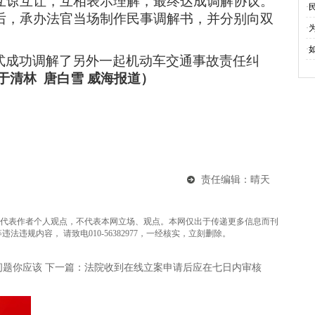
互谅互让，互相表示理解，最终达成调解协议。
·
后，承办法官当场制作民事调解书，并分别向双
·
·
式成功调解了另外一起机动车交通事故责任纠
于清林
唐白雪
威海
报道）
责任编辑：晴天
代表作者个人观点，不代表本网立场、观点。本网仅出于传递更多信息而刊
违规内容， 请致电010-56382977，一经核实，立刻删除。
问题你应该
下一篇：法院收到在线立案申请后应在七日内审核