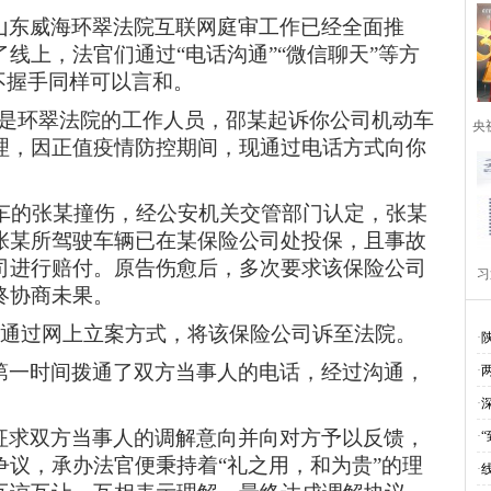
山东威海环翠法院互联网庭审工作已经全面推
了线上，法官们通过
“电话沟通”“微信聊天”等方
不握手同样可以言和。
我是环翠法院的工作人员，邵某起诉你公司机动车
央
理，因正值疫情防控期间，现通过电话方式向你
倒车的张某撞伤，经公安机关交管部门认定，张某
张某所驾驶车辆已在某保险公司处投保，且事故
司进行赔付。原告伤愈后，多次要求该保险公司
习
终协商未果。
某便通过网上立案方式，将该保险公司诉至法院。
·
第一时间拨通了双方当事人的电话，经过沟通，
·
·
征求双方当事人的调解意向并向对方予以反馈，
·
争议，承办法官便秉持着
“礼之用，和为贵”的理
·