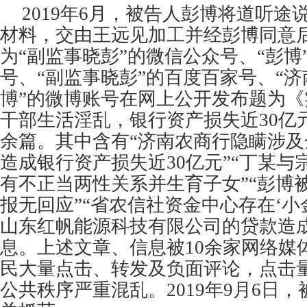
2019年6月，被告人彭博将道听
材料，交由王远见加工并经彭博同意
为“副监事晓彭”的微信公众号、“彭博
号、“副监事晓彭”的百度百家号、“
博”的微博账号在网上公开发布题为
干部生活淫乱，银行资产损失近30亿
余篇。其中含有“济南农商行隐瞒涉
造成银行资产损失近30亿元”“丁某
有不正当两性关系并生育子女”“彭博
报无回应”“省农信社资金中心存在‘小
山东红帆能源科技有限公司的贷款造
息。上述文章、信息被10余家网络媒
民大量点击、转发及负面评论，点击
公共秩序严重混乱。2019年9月6日