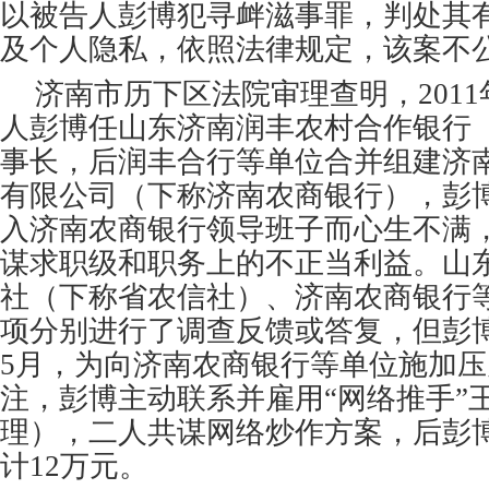
以被告人彭博犯寻衅滋事罪，判处其
及个人隐私，依照法律规定，该案不
济南市历下区法院审理查明，2011
人彭博任山东济南润丰农村合作银行
事长，后润丰合行等单位合并组建济
有限公司（下称济南农商银行），彭
入济南农商银行领导班子而心生不满
谋求职级和职务上的不正当利益。山
社（下称省农信社）、济南农商银行
项分别进行了调查反馈或答复，但彭博
5月，为向济南农商银行等单位施加
注，彭博主动联系并雇用“网络推手”
理），二人共谋网络炒作方案，后彭
计12万元。